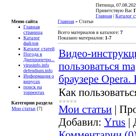
Пятница, 07.08.202
Приветствую Вас
Г
Главная
|
Каталог с
Меню сайта
Главная
»
Статьи
Главная
страница
Всего материалов в каталоге
:
7
Каталог
Показано материалов
:
1-7
файлов
Каталог статей
Видео-инструкци
Погода в
Днепропетро...
пользоваться ma
virusinfo.info
defendium.info
браузере Opera. 
Информация о
вирусах
поиск на
Как пользоватьс
торрентах
Категории раздела
Мои статьи
|
Про
Мои статьи
[7]
Добавил:
Yrus
|
Комментарии (0